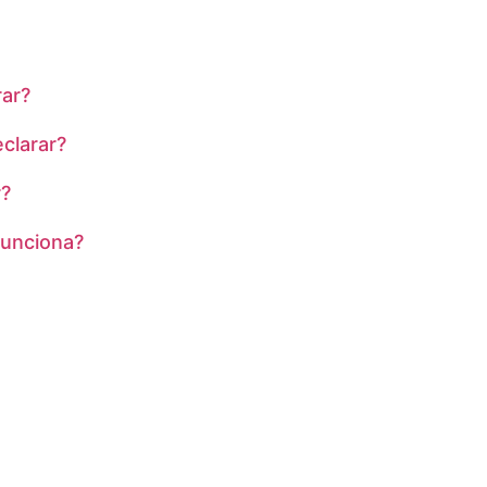
rar?
clarar?
r?
funciona?