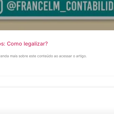
s: Como legalizar?
tenda mais sobre este conteúdo ao acessar o artigo.