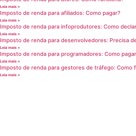
Leia mais »
Imposto de renda para afiliados: Como pagar?
Leia mais »
Imposto de renda para infoprodutores: Como decla
Leia mais »
Imposto de renda para desenvolvedores: Precisa de
Leia mais »
Imposto de renda para programadores: Como paga
Leia mais »
Imposto de renda para gestores de tráfego: Como 
Leia mais »
Contabilidade
Produtores
Endereço: R. Maurício de Abreu, 493 – Vila Oito de Maio,
Duque de Caxias – RJ, 25086-296
E-mail: contatofmc@francelmenezes.com