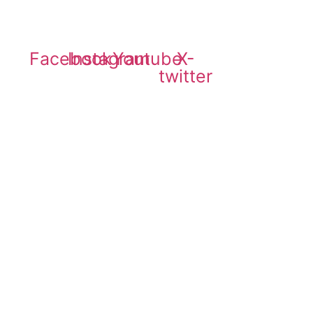
WhatsApp Empresarial: (21) 97254-3286
Facebook
Instagram
Youtube
X-
twitter
Início
blog
Sobre nós
Privacidade
Contato
Contabilidade para Youtubers
Contabilidade para Influencers
Digitais